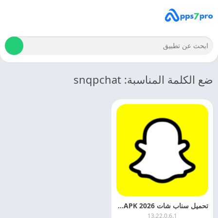
ضع الكلمة المناسبة: snqpchat
تحميل سناب شات 2026 Snapchat APK اخر اصدار مجانا
13.22.0.6.1