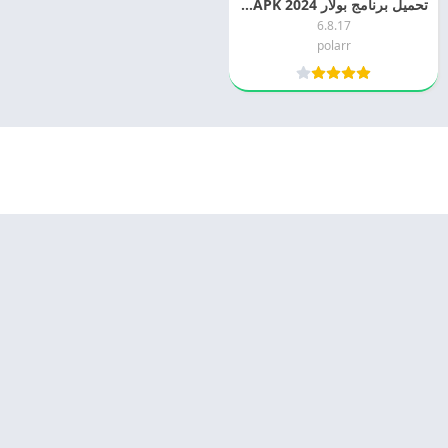
تحميل برنامج بولار 2024 Polarr APK اخر اصدار
6.8.17
polarr
© 2025 - كل الحقوق محفوظة -
Appyn Theme