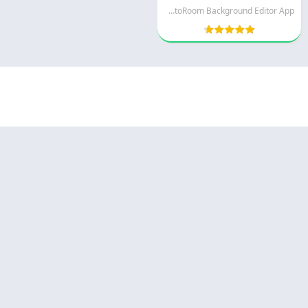
PhotoRoom Background Editor App
© 2025 - كل الحقوق محفوظة -
Appyn Theme