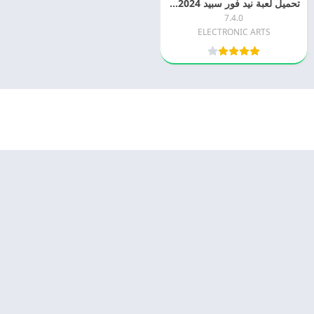
تحميل لعبة نيد فور سبيد 2024 Need for Speed No Limits اخر اصدار مجانا
7.4.0
ELECTRONIC ARTS
© 2025 - كل الحقوق محفوظة -
Appyn Theme