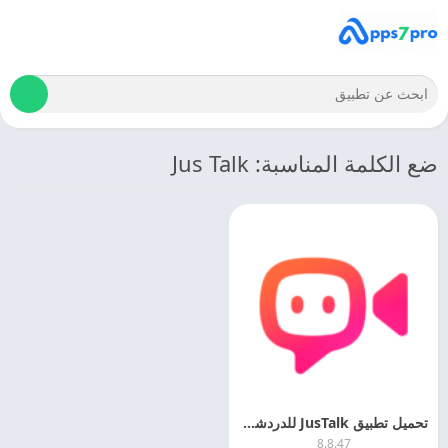
ضع الكلمة المناسبة: Jus Talk
تحميل تطبيق JusTalk للدردشه الصوتيه 2024 JusTalk APK اخر اصدارمجانا
8.8.47