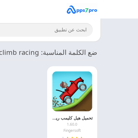
ضع الكلمة المناسبة: hill climb racing
تحميل هيل كليمب ريسنج 2026 Hill Climb Racing مهكره اخر اصدر APK مجانا
1.60.0
Fingersoft