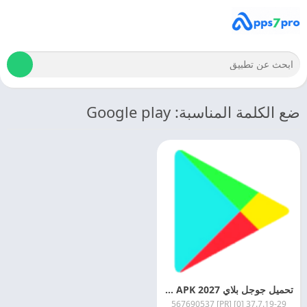
ضع الكلمة المناسبة: Google play
تحميل جوجل بلاي 2027 Google Play APK اخر اصدار مجانا
37.7.19-29 [0] [PR] 567690537