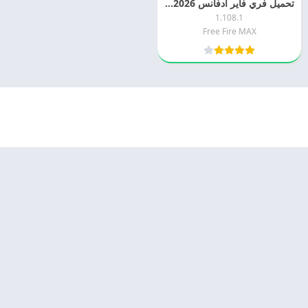
تحميل فري فاير ادفانس 2026 Free Fire Advance اخر اصدار مجانا
1.108.1
Free Fire MAX
© 2025 - كل الحقوق محفوظة -
Appyn Theme