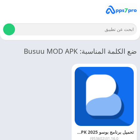
ضع الكلمة المناسبة: Busuu MOD APK
تحميل برنامج بوسو 2025 Busuu APK مهكر للاندرويد مجانا
31.16.0(953602)