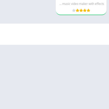
Beat.ly music video maker with effects
© 2025 - كل الحقوق محفوظة -
Appyn Theme