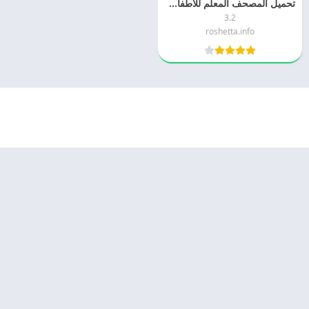
تحميل المصحف المعلم للاطفال بدون نت 2026 اخر اصدار مجانا
3.2
roshetta.info
© 2025 - كل الحقوق محفوظة -
Appyn Theme