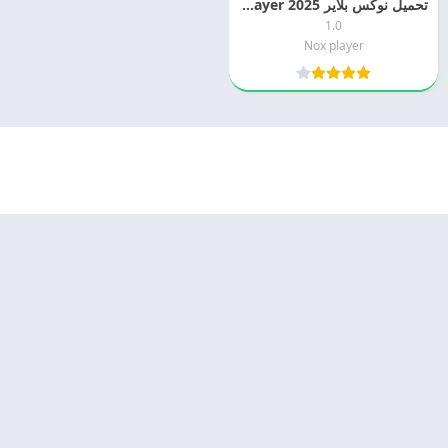
تحميل نوكس بلاير 2025 Nox Player مجانا
1.0
Nox player
© 2025 - كل الحقوق محفوظة -
Appyn Theme