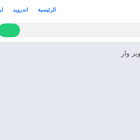
الرئيسية
اندرويد
اي
بر وار