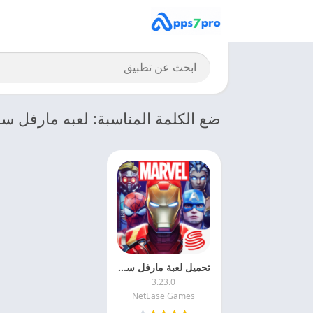
ضع الكلمة المناسبة: لعبه مارفل سو
تحميل لعبة مارفل سوبر وار Marvel Super War APK 2025 مجانا
3.23.0
NetEase Games