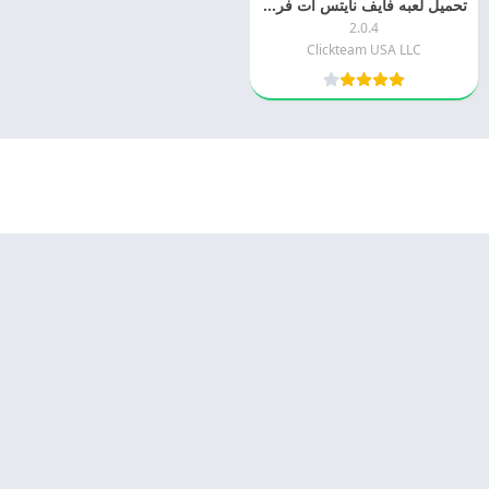
تحميل لعبه فايف نايتس آت فريديز 4 Five Nights at Freddy’s اخر اصدار مجانا
2.0.4
Clickteam USA LLC
© 2025 - كل الحقوق محفوظة -
Appyn Theme