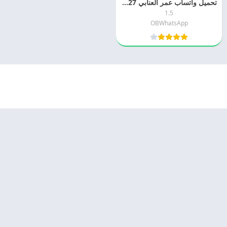
تحميل واتساب عمر العنابي 2027 OBWhatsApp APK للاندرويد مجانا
1.5
OBWhatsApp
© 2025 - كل الحقوق محفوظة -
Appyn Theme