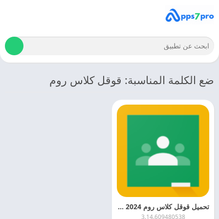
ضع الكلمة المناسبة: قوقل كلاس روم
تحميل قوقل كلاس روم 2024 Google Classroom APK اخر اصدار مجانا
3.14.609480538