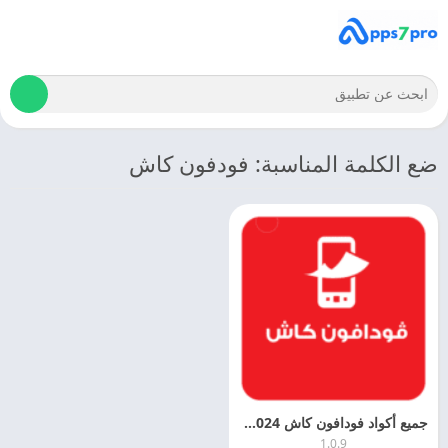
ضع الكلمة المناسبة: فودفون كاش
جميع أكواد فودافون كاش 2024 لتحويل الأموال Vodafone مجانا
1.0.9