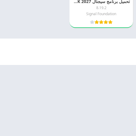
تحميل برنامج سيجنال Signal APK 2027 اخر اصدار مجانا
8.19.2
Signal Foundation
© 2025 - كل الحقوق محفوظة -
Appyn Theme