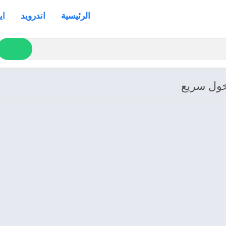
الرئيسية
اندرويد
اي
خول سريع