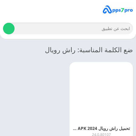
ضع الكلمة المناسبة: راش رويال
تحميل راش رويال 2024 Rush Royale APK اخر اصدار مجانا
24.0.80107