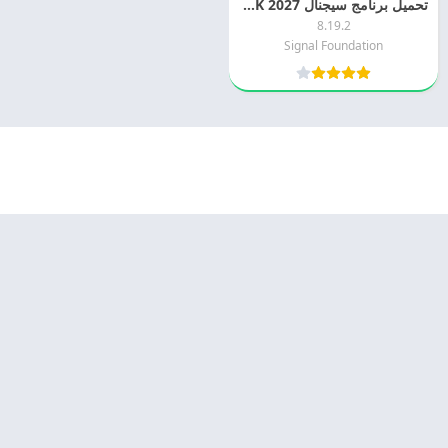
تحميل برنامج سيجنال Signal APK 2027 اخر اصدار مجانا
8.19.2
Signal Foundation
© 2025 - كل الحقوق محفوظة -
Appyn Theme