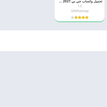
تحميل واتساب جي بي 2027 GBWhatsApp التحديث الجديد
1.0
GBWhatsApp
© 2025 - كل الحقوق محفوظة -
Appyn Theme