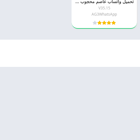
تحميل واتساب عاصم محجوب الاخضر 2026 AG3WhatsApp اخر اصدار مجانا
V35.15
AG3WhatsApp
© 2025 - كل الحقوق محفوظة -
Appyn Theme