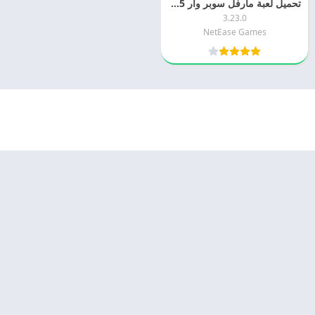
تحميل لعبة مارفل سوبر وار Marvel Super War APK 2025 مجانا
3.23.0
NetEase Games
© 2025 - كل الحقوق محفوظة -
Appyn Theme