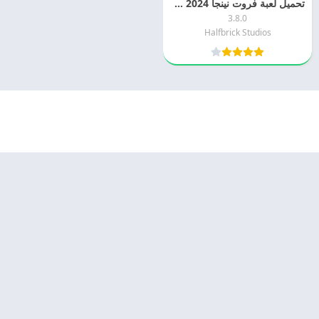
تحميل لعبة فروت نينجا Fruit Ninja 2024 للاندرويد مجانا
3.8.0
Halfbrick Studios
© 2025 - كل الحقوق محفوظة -
Appyn Theme