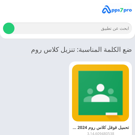
ضع الكلمة المناسبة: تنزيل كلاس روم
تحميل قوقل كلاس روم 2024 Google Classroom APK اخر اصدار مجانا
3.14.609480538