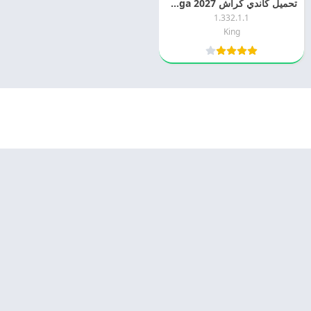
تحميل كاندي كراش 2027 Candy Crush Saga اخر اصدار مجانا
1.332.1.1
King
© 2025 - كل الحقوق محفوظة -
Appyn Theme