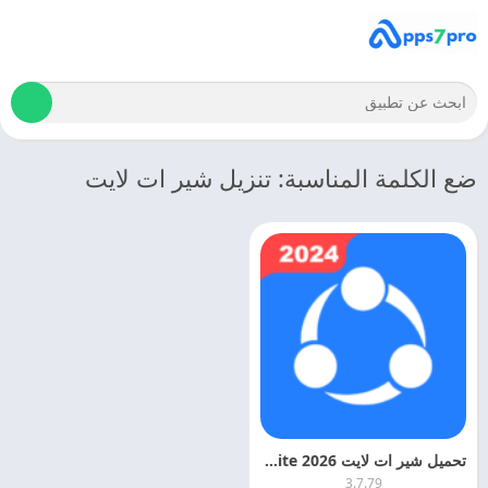
ضع الكلمة المناسبة: تنزيل شير ات لايت
تحميل شير ات لايت 2026 SHAREit Lite اخر اصدار مجانا
3.7.79