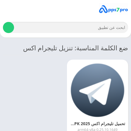
ضع الكلمة المناسبة: تنزيل تليجرام اكس
تحميل تليجرام اكس Telegram X APK 2025 اخر اصدار
0.25.10.1649-arm64-v8a