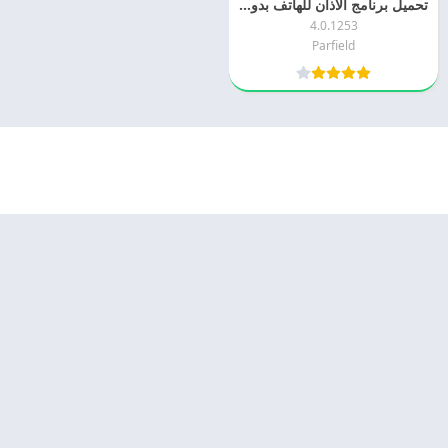
تحميل برنامج الاذان للهاتف بدون نت 2024 Al Moazin APK اخر اصدار مجانا
4.0.1253
Parfield
© 2025 - كل الحقوق محفوظة -
Appyn Theme