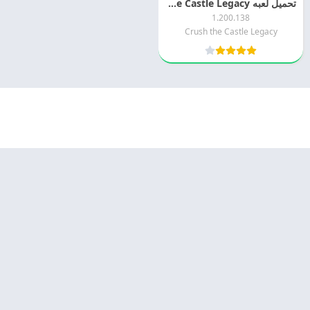
تحميل لعبه Crush the Castle Legacy مجانا
1.200.138
Crush the Castle Legacy
© 2025 - كل الحقوق محفوظة -
Appyn Theme