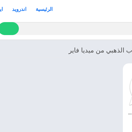
الرئيسية
اندرويد
اي
 الذهبي من ميديا فاير
تحميل واتساب بلس الذهبي 2027 WhatsApp Plus Gold APK اخر اصدار مجانا