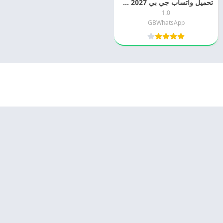
تحميل واتساب جي بي 2027 GBWhatsApp التحديث الجديد
1.0
GBWhatsApp
© 2025 - كل الحقوق محفوظة -
Appyn Theme