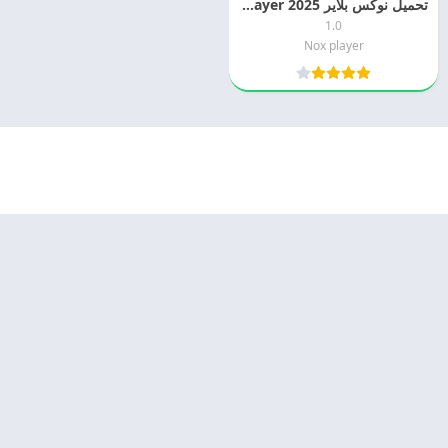
تحميل نوكس بلاير 2025 Nox Player مجانا
1.0
Nox player
© 2025 - كل الحقوق محفوظة -
Appyn Theme