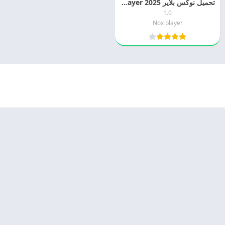
تحميل نوكس بلاير 2025 Nox Player مجانا
1.0
Nox player
© 2025 - كل الحقوق محفوظة -
Appyn Theme