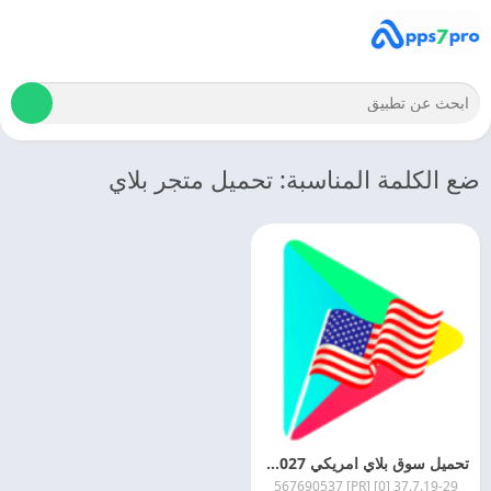
ضع الكلمة المناسبة: تحميل متجر بلاي
تحميل سوق بلاي امريكي 2027 Google Play USA APK اخر اصدار
37.7.19-29 [0] [PR] 567690537