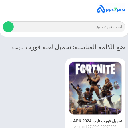
ضع الكلمة المناسبة: تحميل لعبه فورت نايت
تحميل فورت نايت 2024 Fortnite APK اخر اصدار
27.00.0-29072303-Android