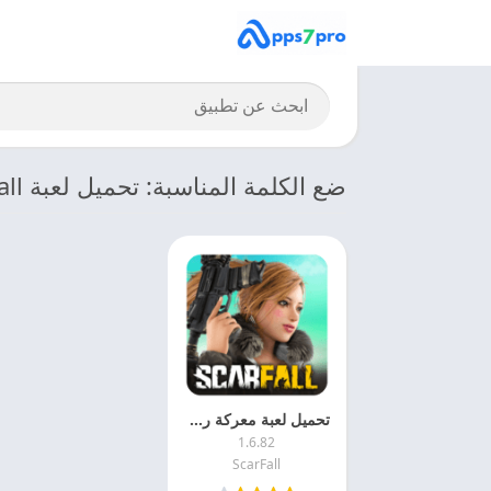
ضع الكلمة المناسبة: تحميل لعبة ScarFall اخر اصدار
تحميل لعبة معركة رويال 2025 ScarFall APK مجانا
1.6.82
ScarFall