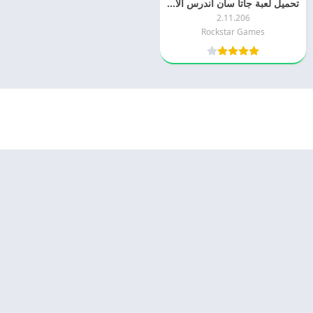
تحميل لعبة جاتا سان اندرس الاصلية 2026 GTA San Andreas اخر اصدار مجانا
2.11.206
Rockstar Games
© 2025 - كل الحقوق محفوظة -
Appyn Theme