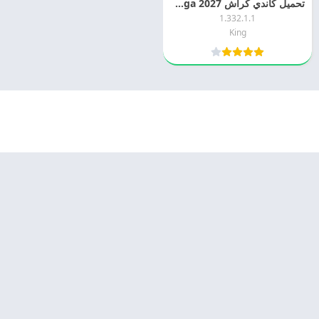
تحميل كاندي كراش 2027 Candy Crush Saga اخر اصدار مجانا
1.332.1.1
King
© 2025 - كل الحقوق محفوظة -
Appyn Theme