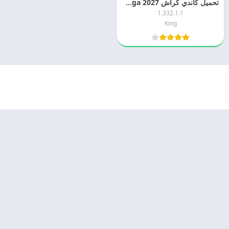
تحميل كاندي كراش 2027 Candy Crush Saga اخر اصدار مجانا
1.332.1.1
King
© 2025 - كل الحقوق محفوظة -
Appyn Theme