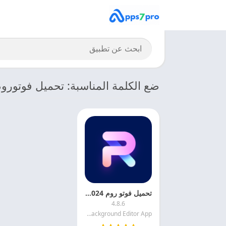
ضع الكلمة المناسبة: تحميل فوتورو
تحميل فوتو روم 2024 PhotoRoom Pro للاندرويد اخر اصدار مجانا
4.8.6
PhotoRoom Background Editor App