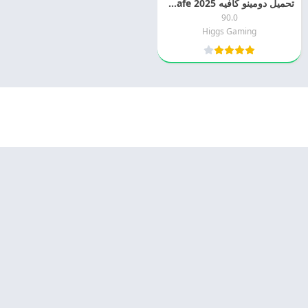
تحميل دومينو كافيه 2025 Domino Cafe مجانا
90.0
Higgs Gaming
© 2025 - كل الحقوق محفوظة -
Appyn Theme