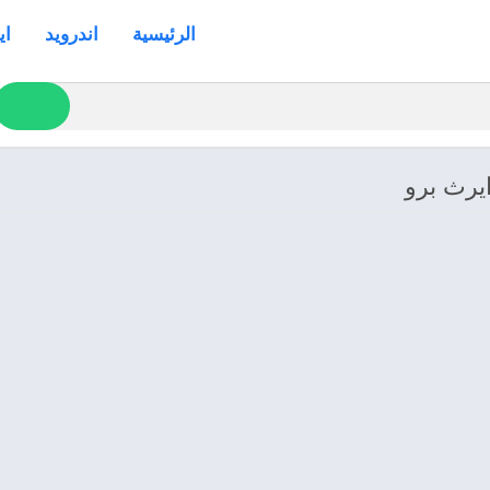
الرئيسية
اندرويد
اي
يرث برو