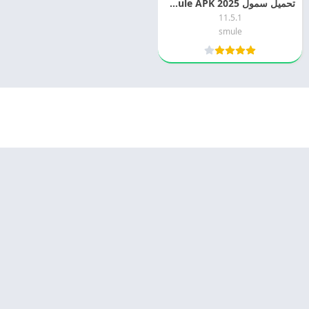
تحميل سمول 2025 Smule APK مهكر اخر اصدار مجانا
11.5.1
smule
© 2025 - كل الحقوق محفوظة -
Appyn Theme