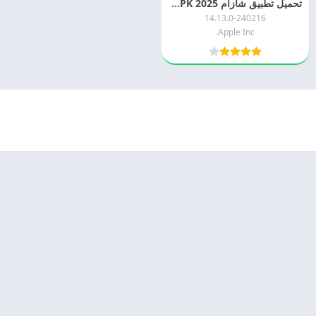
تحميل تطبيق شازام 2025 Shazam APK مجانا
14.13.0-240216
Apple Inc.
© 2025 - كل الحقوق محفوظة -
Appyn Theme