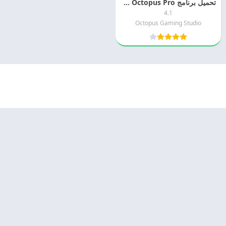
تحميل برنامج Octopus Pro مهكر 2026 اخر اصدار رمجانا
4.1
Octopus Gaming Studio
© 2025 - كل الحقوق محفوظة -
Appyn Theme