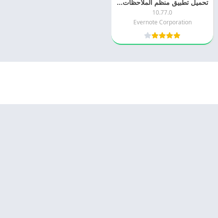
تحميل تطبيق منظم الملاحظات 2025 Evernote APK مجانا
10.77.0
Evernote Corporation
© 2025 - كل الحقوق محفوظة -
Appyn Theme