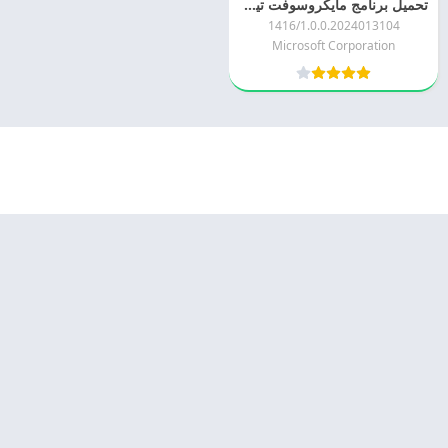
تحميل برنامج مايكروسوفت تيمز 2026 Microsoft Teams APK اخر اصدار مجانا
1416/1.0.0.2024013104
Microsoft Corporation
© 2025 - كل الحقوق محفوظة -
Appyn Theme