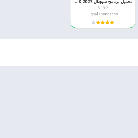
تحميل برنامج سيجنال Signal APK 2027 اخر اصدار مجانا
8.19.2
Signal Foundation
© 2025 - كل الحقوق محفوظة -
Appyn Theme